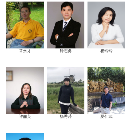
常永才
钟志勇
崔玲玲
许丽英
杨秀芹
夏仕武